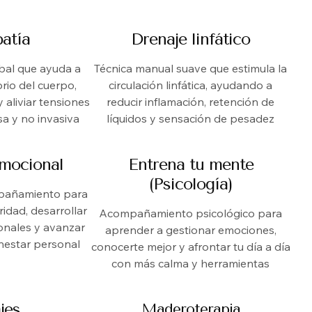
atía
Drenaje linfático
bal que ayuda a
Técnica manual suave que estimula la
brio del cuerpo,
circulación linfática, ayudando a
 aliviar tensiones
reducir inflamación, retención de
a y no invasiva
líquidos y sensación de pesadez
mocional
Entrena tu mente
(Psicología)
pañamiento para
idad, desarrollar
Acompañamiento psicológico para
onales y avanzar
aprender a gestionar emociones,
nestar personal
conocerte mejor y afrontar tu día a día
con más calma y herramientas
jes
Maderoterapia