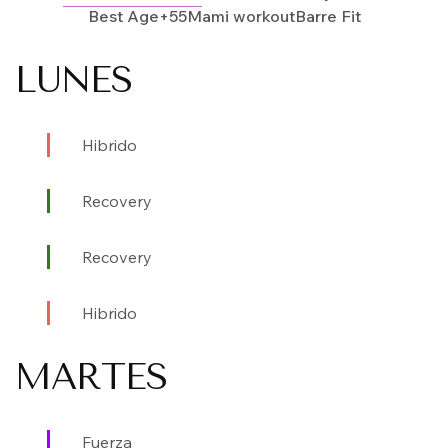
Best Age+55
Mami workout
Barre Fit
LUNES
Hibrido
Recovery
Recovery
Hibrido
MARTES
Fuerza