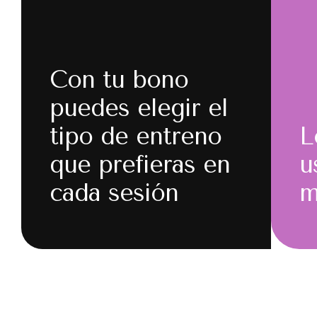
Con tu bono
puedes elegir el
tipo de entreno
L
que prefieras en
u
cada sesión
m
Mami Workout → Exclusivo
para embarazadas.
BestAge +55 → Para
mujeres de más de 55 años.