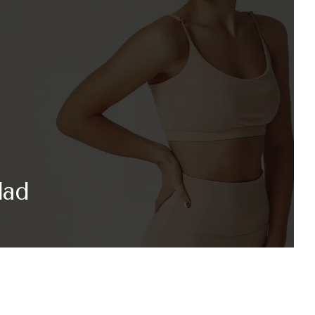
dad
rza:
rido Outdoor: