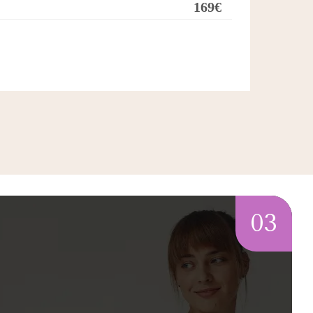
169€
03