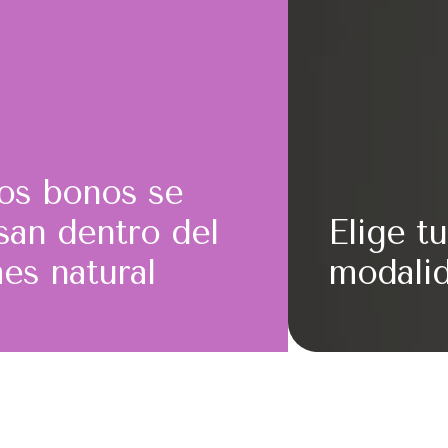
os bonos se
san dentro del
Elige tu
es natural
modali
1. Grupo Fue
Grupo Híb