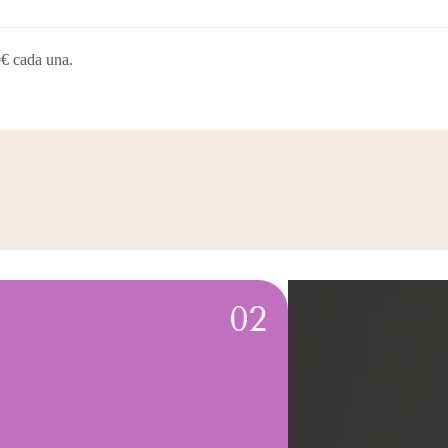
0€ cada una.
02