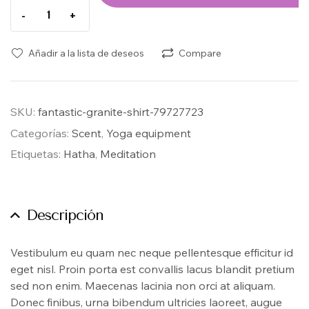
-
+
Añadir a la lista de deseos
Compare
SKU:
fantastic-granite-shirt-79727723
Categorías:
Scent
,
Yoga equipment
Etiquetas:
Hatha
,
Meditation
Descripción
Vestibulum eu quam nec neque pellentesque efficitur id
eget nisl. Proin porta est convallis lacus blandit pretium
sed non enim. Maecenas lacinia non orci at aliquam.
Donec finibus, urna bibendum ultricies laoreet, augue