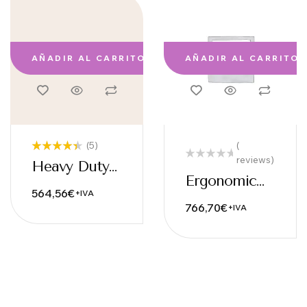
AÑADIR AL CARRITO
AÑADIR AL CARRITO
(5)
(
reviews)
Valorado
Heavy Duty
con
4.40
Ergonomic
de 5
Silk Wallet
564,56
€
+IVA
Paper Gloves
766,70
€
+IVA