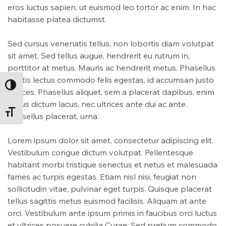
eros luctus sapien, ut euismod leo tortor ac enim. In hac
habitasse platea dictumst.
Sed cursus venenatis tellus, non lobortis diam volutpat
sit amet. Sed tellus augue, hendrerit eu rutrum in,
porttitor at metus. Mauris ac hendrerit metus. Phasellus
mattis lectus commodo felis egestas, id accumsan justo
ALTERNAR ALTO CONTRASTE
ultrices. Phasellus aliquet, sem a placerat dapibus, enim
purus dictum lacus, nec ultrices ante dui ac ante.
ALTERNAR TAMAÑO DE LETRA
Phasellus placerat, urna.
Lorem ipsum dolor sit amet, consectetur adipiscing elit.
Vestibulum congue dictum volutpat. Pellentesque
habitant morbi tristique senectus et netus et malesuada
fames ac turpis egestas. Etiam nisl nisi, feugiat non
sollicitudin vitae, pulvinar eget turpis. Quisque placerat
tellus sagittis metus euismod facilisis. Aliquam at ante
orci. Vestibulum ante ipsum primis in faucibus orci luctus
et ultrices posuere cubilia Curae; Sed pretium commodo