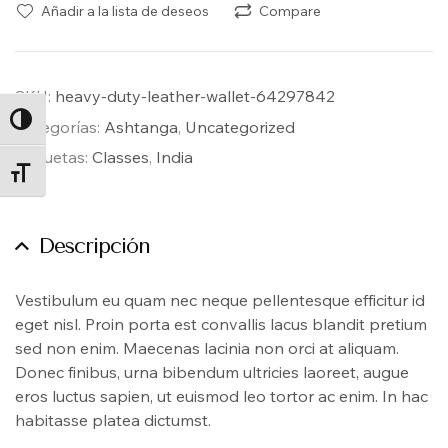
Añadir a la lista de deseos
Compare
SKU:
heavy-duty-leather-wallet-64297842
ALTERNAR ALTO CONTRASTE
Categorías:
Ashtanga
,
Uncategorized
Etiquetas:
Classes
,
India
ALTERNAR TAMAÑO DE LETRA
Descripción
Vestibulum eu quam nec neque pellentesque efficitur id
eget nisl. Proin porta est convallis lacus blandit pretium
sed non enim. Maecenas lacinia non orci at aliquam.
Donec finibus, urna bibendum ultricies laoreet, augue
eros luctus sapien, ut euismod leo tortor ac enim. In hac
habitasse platea dictumst.