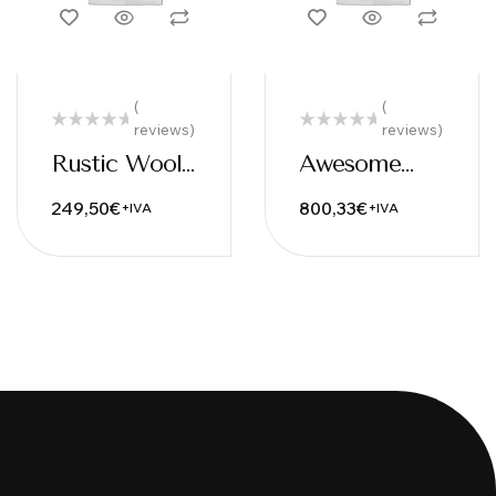
(
(
reviews)
reviews)
Rustic Wool
Awesome
Bag
Wooden
249,50
€
800,33
€
+IVA
+IVA
Bench