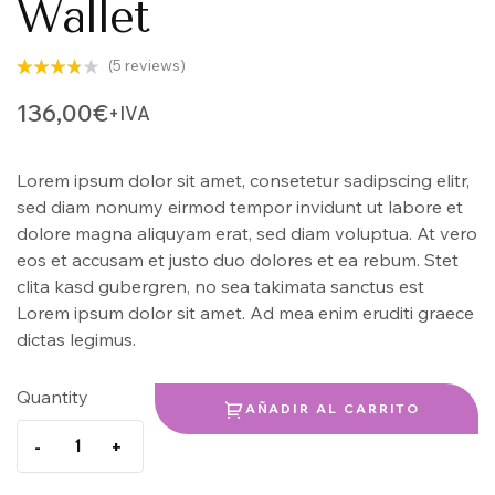
Wallet
(
5
reviews)
Valorado
5
con
3.80
136,00
€
+IVA
de 5 en
base a
valoracio
nes de
Lorem ipsum dolor sit amet, consetetur sadipscing elitr,
clientes
sed diam nonumy eirmod tempor invidunt ut labore et
dolore magna aliquyam erat, sed diam voluptua. At vero
eos et accusam et justo duo dolores et ea rebum. Stet
clita kasd gubergren, no sea takimata sanctus est
Lorem ipsum dolor sit amet. Ad mea enim eruditi graece
dictas legimus.
Quantity
AÑADIR AL CARRITO
-
+