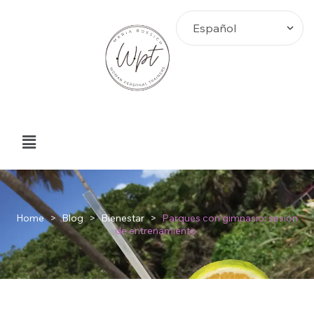
Home
>
Blog
>
Bienestar
>
Parques con gimnasio: sesión
de entrenamiento