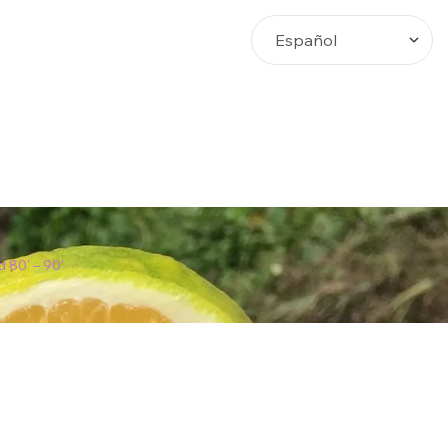
Busca
 80' – 90'