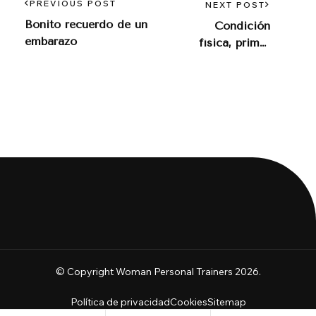
PREVIOUS POST
NEXT POST
Bonito recuerdo de un
Condición
embarazo
física, primer
requisito hacia
la felicidad
© Copyright Woman Personal Trainers 2026.
Política de privacidad
Cookies
Sitemap