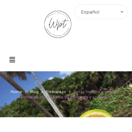
Home
>
Blog
>
Embarazo
>
Recta final del embarazo,
semanas 28- 40 Tabla de ejercicios y consejos