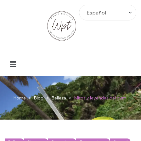
Home
>
Blog
>
Belleza
>
Mitos y leyendas del gym