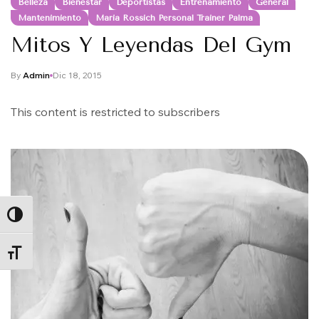
Belleza
Bienestar
Deportistas
Entrenamiento
General
Mantenimiento
Maria Rossich Personal Trainer Palma
Mitos Y Leyendas Del Gym
By
Admin
Dic 18, 2015
This content is restricted to subscribers
ALTERNAR ALTO CONTRASTE
ALTERNAR TAMAÑO DE LETRA