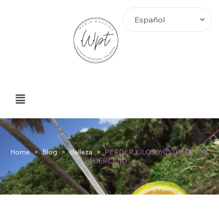
Home
>
Blog
>
Belleza
>
PERDER KILOS: 60%DIETA 40%
EJERCICIO