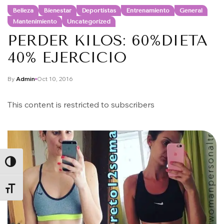
Belleza
Bienestar
Deportistas
Entrenamiento
General
Mantenimiento
Uncategorized
PERDER KILOS: 60%DIETA
40% EJERCICIO
By
Admin
Oct 10, 2016
This content is restricted to subscribers
ALTERNAR ALTO CONTRASTE
ALTERNAR TAMAÑO DE LETRA