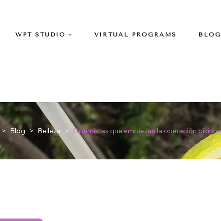
WPT STUDIO
VIRTUAL PROGRAMS
BLOG
>
Blog
>
Belleza
>
Optimistas que empiezan la operación bikini e