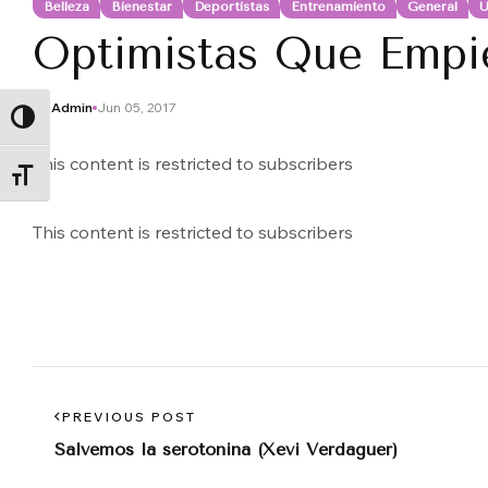
Belleza
Bienestar
Deportistas
Entrenamiento
General
U
Optimistas Que Empie
By
Admin
Jun 05, 2017
ALTERNAR ALTO CONTRASTE
This content is restricted to subscribers
ALTERNAR TAMAÑO DE LETRA
This content is restricted to subscribers
PREVIOUS POST
Salvemos la serotonina (Xevi Verdaguer)