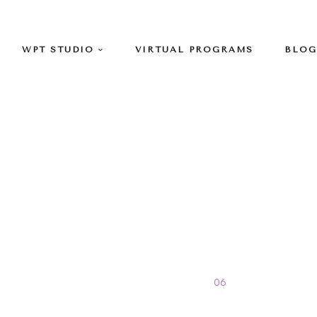
WPT STUDIO
VIRTUAL PROGRAMS
BLOG
junio Archives
Home
>
Blog
>
2016
>
06