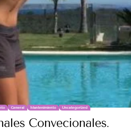
nto
General
Mantenimiento
Uncategorized
ales Convecionales.