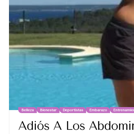
Belleza
Bienestar
Deportistas
Embarazo
Entrenamie
Adiós A Los Abdomin