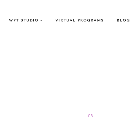
WPT STUDIO
VIRTUAL PROGRAMS
BLOG
marzo Archives
Home
>
Blog
>
2014
>
03