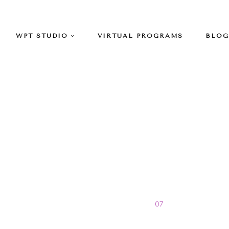
WPT STUDIO
VIRTUAL PROGRAMS
BLOG
julio Archives
Home
>
Blog
>
2014
>
07